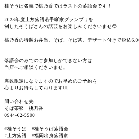
桂そうば名義で桃乃香ではラストの落語会です！
2023年度上方落語若手噺家グランプリを
制したそうばさんの話芸をお楽しみくださいませ😊
桃乃香の特製お弁当、そば、そば茶、デザート付きで税込6,0
落語会のみでのご参加しかできない方は
当店へご相談くださいませ。
席数限定になりますのでお早めのご予約を
心よりお待ちしております🙇‍♂️
問い合わせ先
そば茶寮 桃乃香
0944-62-5500
#桂そうば #桂そうば落語会
#上方落語 #福岡出身落語家