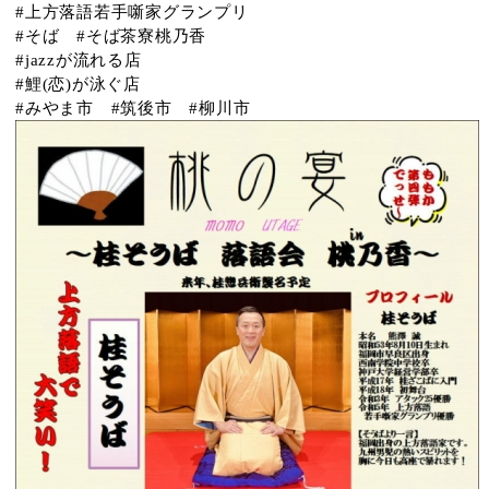
#上方落語若手噺家グランプリ
#そば #そば茶寮桃乃香
#jazzが流れる店
#鯉(恋)が泳ぐ店
#みやま市 #筑後市 #柳川市