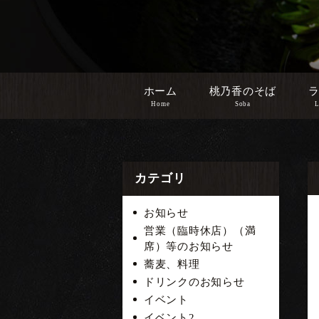
ホーム
桃乃香のそば
Home
Soba
L
カテゴリ
お知らせ
営業（臨時休店）（満
席）等のお知らせ
蕎麦、料理
ドリンクのお知らせ
イベント
イベント2