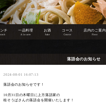
ランチ
一品料理
お酒
コース
店内のご案内
unch
A la carte
Sake
Course
Floor
落語会のお知らせ
2024-08-01 16:07:13
落語会のお知らせです！
10月31日の木曜日に上方落語家の
桂そうばさんの落語会を開催いたします！