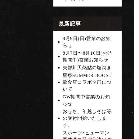
最新記事
8月9日(日)営業のお知
らせ
8月7日〜8月16日(お盆
期間中)営業お知らせ
矢部川天然鮎の塩焼き
鷹祭SUMMER BOOST
飲食店コラボ企画につ
いて
GW期間中営業のお知
らせ
おせち、年越しそば等
の受付開始いたしま
す。
スポーツ×ヒューマン