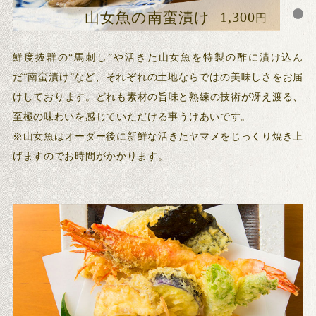
2,000
1,300
1,200
山女魚の南蛮漬け
山女魚の塩焼き
馬刺し
円～
円
円
鮮度抜群の“馬刺し”や活きた山女魚を特製の酢に漬け込ん
だ“南蛮漬け”など、それぞれの土地ならではの美味しさをお届
けしております。どれも素材の旨味と熟練の技術が冴え渡る、
至極の味わいを感じていただける事うけあいです。
※山女魚はオーダー後に新鮮な活きたヤマメをじっくり焼き上
げますのでお時間がかかります。