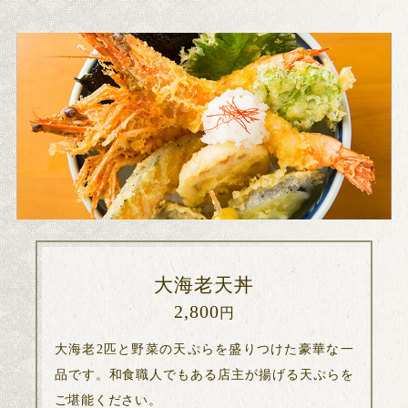
大海老天丼
2,800
円
大海老2匹と野菜の天ぷらを盛りつけた豪華な一
品です。和食職人でもある店主が揚げる天ぷらを
ご堪能ください。