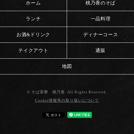
ホーム
桃乃香のそば
ランチ
一品料理
お酒&ドリンク
ディナーコース
テイクアウト
通販
地図
© そば茶寮 桃乃香. All Rights Reserved.
Cookie情報等の取り扱いについて