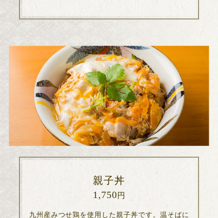
親子丼
1,750
円
九州産みつせ鶏を使用した親子丼です。温そばに