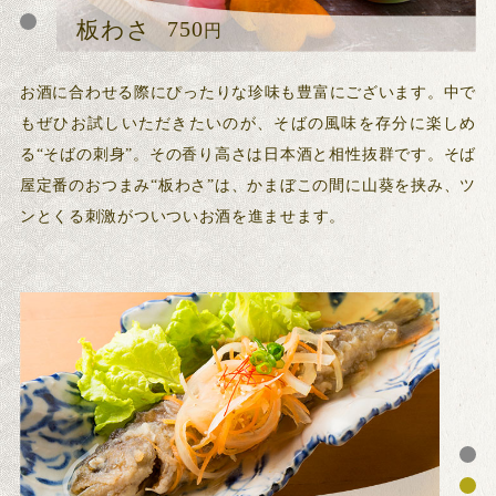
750
850
板わさ
そばの刺身
円
円
お酒に合わせる際にぴったりな珍味も豊富にございます。中で
もぜひお試しいただきたいのが、そばの風味を存分に楽しめ
る“そばの刺身”。その香り高さは日本酒と相性抜群です。そば
屋定番のおつまみ“板わさ”は、かまぼこの間に山葵を挟み、ツ
ンとくる刺激がついついお酒を進ませます。