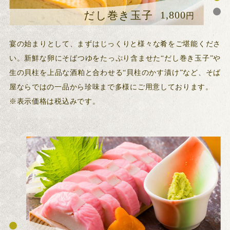
1,800
1,000
貝柱のかす漬け
だし巻き玉子
円
円
宴の始まりとして、まずはじっくりと様々な肴をご堪能くださ
い。新鮮な卵にそばつゆをたっぷり含ませた“だし巻き玉子”や
生の貝柱を上品な酒粕と合わせる“貝柱のかす漬け”など、そば
屋ならではの一品から珍味まで多様にご用意しております。
※表示価格は税込みです。