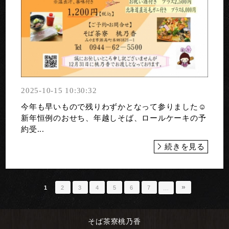
2025-10-15 10:30:32
今年も早いもので残りわずかとなって参りました☺️
新年恒例のおせち、年越しそば、ロールケーキの予
約受...
続きを見る
»
1
2
3
4
5
6
7
…
そば茶寮桃乃香